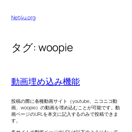
内
容
Net4u.org
を
ス
キ
ッ
タグ:
woopie
プ
動画埋め込み機能
投稿の際に各種動画サイト（youtube、ニコニコ動
画、woopie）の動画を埋め込むことが可能です。動
画ページのURLを本文に記入するのみで投稿できま
す。
各サイトの動画ページのURLは以下のようになって