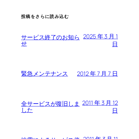
投稿をさらに読み込む
2025 年 3 月 1
サービス終了のお知ら
せ
日
2012 年 7 月 7 日
緊急メンテナンス
2011 年 3 月 12
全サービスが復旧しま
した
日