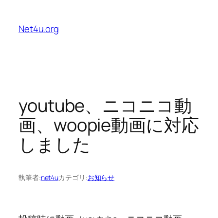
内
容
Net4u.org
を
ス
キ
ッ
プ
youtube、ニコニコ動
画、woopie動画に対応
しました
執筆者:
net4u
カテゴリ:
お知らせ