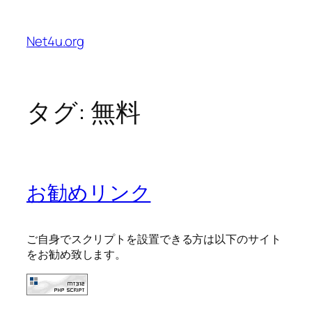
内
容
Net4u.org
を
ス
キ
ッ
タグ:
無料
プ
お勧めリンク
ご自身でスクリプトを設置できる方は以下のサイト
をお勧め致します。