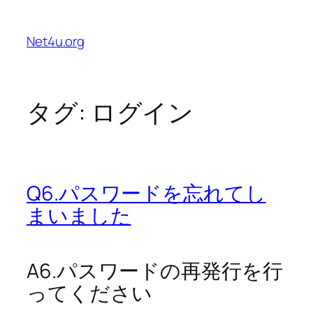
内
容
Net4u.org
を
ス
キ
ッ
タグ:
ログイン
プ
Q6.パスワードを忘れてし
まいました
A6.パスワードの再発行を行
ってください