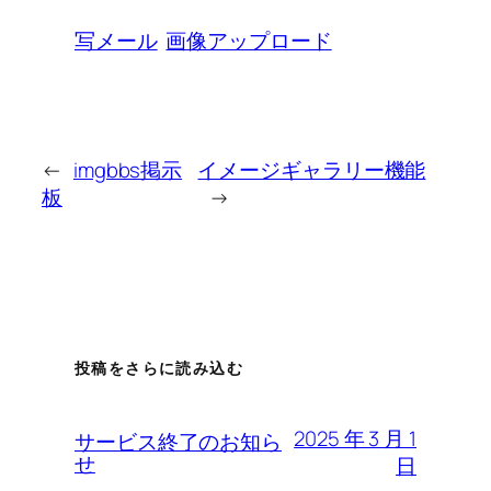
写メール
画像アップロード
←
imgbbs掲示
イメージギャラリー機能
板
→
投稿をさらに読み込む
2025 年 3 月 1
サービス終了のお知ら
せ
日