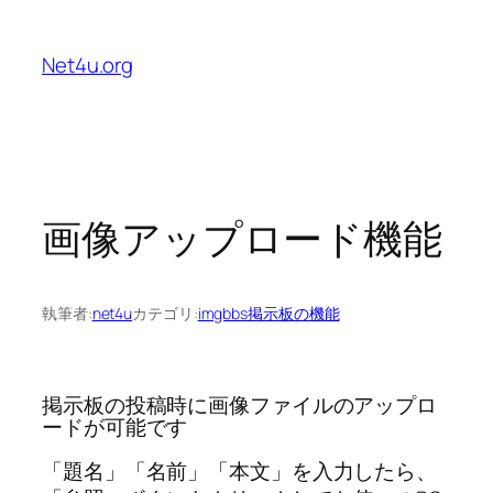
内
容
Net4u.org
を
ス
キ
ッ
プ
画像アップロード機能
執筆者:
net4u
カテゴリ:
imgbbs掲示板の機能
掲示板の投稿時に画像ファイルのアップロ
ードが可能です
「題名」「名前」「本文」を入力したら、