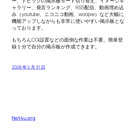
ー、トピックの掲示板モード切り替え、イメージギ
ャラリー、発言ランキング、RSS配信、動画埋め込
み（youtube、ニコニコ動画、woopie）など大幅に
機能アップしながらも非常に使いやすい掲示板とな
っております。
もちろんCGI設置などの面倒な作業は不要。簡単登
録１分で自分の掲示板が作成できます。
2008 年 5 月 31 日
Net4u.org