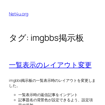
内
容
Net4u.org
を
ス
キ
ッ
タグ:
imgbbs掲示板
プ
一覧表示のレイアウト変更
imgbbs掲示板の一覧表示時のレイアウトを変更しま
した。
一覧表示時の返信記事をインデント
記事題名の背景色が設定できるよう、設定項
目の追加