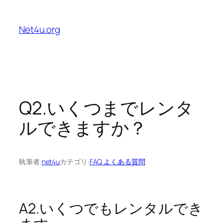
内
容
Net4u.org
を
ス
キ
ッ
プ
Q2.いくつまでレンタ
ルできますか？
執筆者:
net4u
カテゴリ:
FAQ よくある質問
A2.いくつでもレンタルでき